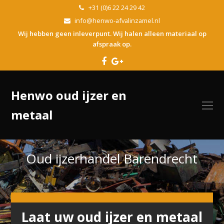
+31 (0)6 22 24 29 42
info@henwo-afvalinzamel.nl
Wij hebben geen inleverpunt. Wij halen alleen materiaal op
afspraak op.
Facebook
Google
Plus
Henwo oud ijzer en
O
metaal
Mo
M
Oud ijzerhandel Barendrecht
Laat uw oud ijzer en metaal