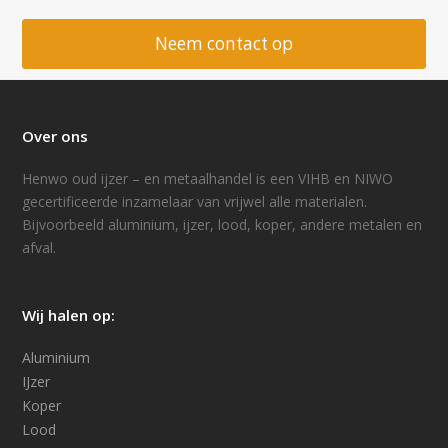
Neem contact op
Over ons
Henwo oud ijzer – en metaalhandel is een VIHB en NIWO
gecertificeerde inzamelaar van vrijwel alle materialen.
Bijvoorbeeld aluminium, ijzer, lood, koper, andere metalen en
afval.
Wij halen op:
Aluminium
IJzer
Koper
Lood