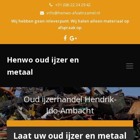
+31 (0)6 22 24 29 42
info@henwo-afvalinzamel.nl
Wij hebben geen inleverpunt. Wij halen alleen materiaal op
afspraak op.
Facebook
Google
Plus
Henwo oud ijzer en
O
metaal
Mo
M
Oud ijzerhandel Hendrik-
Ido-Ambacht
Laat uw oud ijzer en metaal