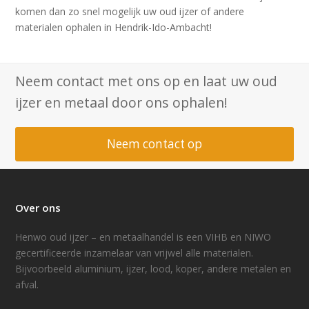
komen dan zo snel mogelijk uw oud ijzer of andere
materialen ophalen in Hendrik-Ido-Ambacht!
Neem contact met ons op en laat uw oud
ijzer en metaal door ons ophalen!
Neem contact op
Over ons
Henwo oud ijzer – en metaalhandel is een VIHB en NIWO
gecertificeerde inzamelaar van vrijwel alle materialen.
Bijvoorbeeld aluminium, ijzer, lood, koper, andere metalen en
afval.